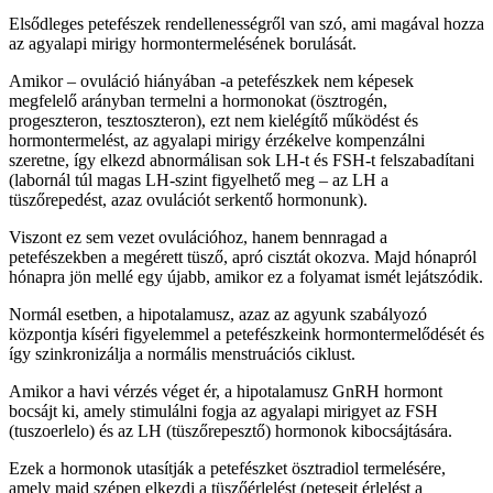
Elsődleges petefészek rendellenességről van szó, ami magával hozza
az agyalapi mirigy hormontermelésének borulását.
Amikor – ovuláció hiányában -a petefészkek nem képesek
megfelelő arányban termelni a hormonokat (ösztrogén,
progeszteron, tesztoszteron), ezt nem kielégítő működést és
hormontermelést, az agyalapi mirigy érzékelve kompenzálni
szeretne, így elkezd abnormálisan sok LH-t és FSH-t felszabadítani
(labornál túl magas LH-szint figyelhető meg – az LH a
tüszőrepedést, azaz ovulációt serkentő hormonunk).
Viszont ez sem vezet ovulációhoz, hanem bennragad a
petefészekben a megérett tüsző, apró cisztát okozva. Majd hónapról
hónapra jön mellé egy újabb, amikor ez a folyamat ismét lejátszódik.
Normál esetben, a hipotalamusz, azaz az agyunk szabályozó
központja kíséri figyelemmel a petefészkeink hormontermelődését és
így szinkronizálja a normális menstruációs ciklust.
Amikor a havi vérzés véget ér, a hipotalamusz GnRH hormont
bocsájt ki, amely stimulálni fogja az agyalapi mirigyet az FSH
(tuszoerlelo) és az LH (tüszőrepesztő) hormonok kibocsájtására.
Ezek a hormonok utasítják a petefészket ösztradiol termelésére,
amely majd szépen elkezdi a tüszőérlelést (petesejt érlelést a