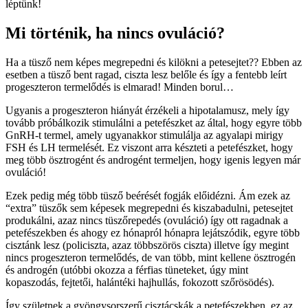
léptünk!
Mi történik, ha nincs ovuláció?
Ha a tüsző nem képes megrepedni és kilökni a petesejtet?? Ebben az
esetben a tüsző bent ragad, ciszta lesz belőle és így a fentebb leírt
progeszteron termelődés is elmarad! Minden borul…
Ugyanis a progeszteron hiányát érzékeli a hipotalamusz, mely így
tovább próbálkozik stimulálni a petefészket az által, hogy egyre több
GnRH-t termel, amely ugyanakkor stimulálja az agyalapi mirigy
FSH és LH termelését. Ez viszont arra készteti a petefészket, hogy
meg több ösztrogént és androgént termeljen, hogy igenis legyen már
ovuláció!
Ezek pedig még több tüsző beérését fogják előidézni. Ám ezek az
“extra” tüszők sem képesek megrepedni és kiszabadulni, petesejtet
produkálni, azaz nincs tüszőrepedés (ovuláció) így ott ragadnak a
petefészekben és ahogy ez hónapról hónapra lejátszódik, egyre több
cisztánk lesz (policiszta, azaz többszörös ciszta) illetve így megint
nincs progeszteron termelődés, de van több, mint kellene ösztrogén
és androgén (utóbbi okozza a férfias tüneteket, úgy mint
kopaszodás, fejtetői, halántéki hajhullás, fokozott szőrösödés).
Így születnek a gyöngysorszerű cisztácskák a petefészekben, ez az