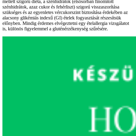
mellett szigorú diéta, a szénhidrátok (elsősorban finomított
szénhidrátok, azaz cukor és fehérliszt) szigorú visszaszorítása
szükséges és az egyenletes vércukorszint biztosítása érdekében az
alacsony glikémiás indexű (GI) ételek fogyasztását részesítsük
előnyben. Mindig érdemes elvégeztetni egy ételallergia vizsgálatot
is, különös figyelemmel a gluténérzékenység szűrésére.