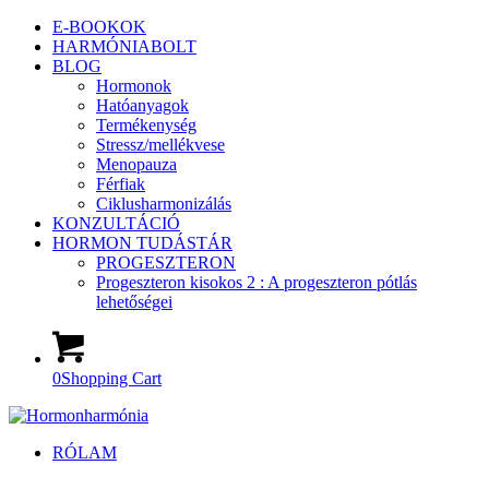
E-BOOKOK
HARMÓNIABOLT
BLOG
Hormonok
Hatóanyagok
Termékenység
Stressz/mellékvese
Menopauza
Férfiak
Ciklusharmonizálás
KONZULTÁCIÓ
HORMON TUDÁSTÁR
PROGESZTERON
Progeszteron kisokos 2 : A progeszteron pótlás
lehetőségei
0
Shopping Cart
RÓLAM