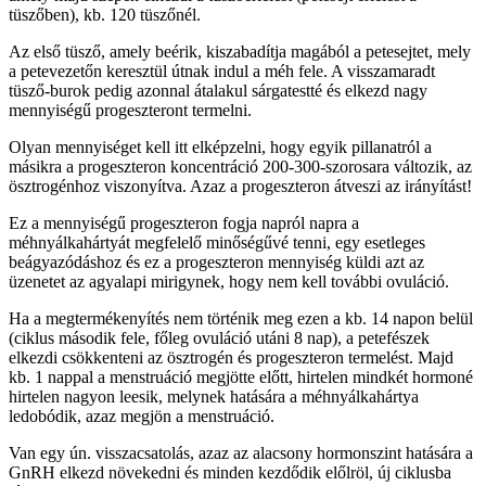
tüszőben), kb. 120 tüszőnél.
Az első tüsző, amely beérik, kiszabadítja magából a petesejtet, mely
a petevezetőn keresztül útnak indul a méh fele. A visszamaradt
tüsző-burok pedig azonnal átalakul sárgatestté és elkezd nagy
mennyiségű progeszteront termelni.
Olyan mennyiséget kell itt elképzelni, hogy egyik pillanatról a
másikra a progeszteron koncentráció 200-300-szorosara változik, az
ösztrogénhoz viszonyítva. Azaz a progeszteron átveszi az irányítást!
Ez a mennyiségű progeszteron fogja napról napra a
méhnyálkahártyát megfelelő minőségűvé tenni, egy esetleges
beágyazódáshoz és ez a progeszteron mennyiség küldi azt az
üzenetet az agyalapi mirigynek, hogy nem kell további ovuláció.
Ha a megtermékenyítés nem történik meg ezen a kb. 14 napon belül
(ciklus második fele, főleg ovuláció utáni 8 nap), a petefészek
elkezdi csökkenteni az ösztrogén és progeszteron termelést. Majd
kb. 1 nappal a menstruáció megjötte előtt, hirtelen mindkét hormoné
hirtelen nagyon leesik, melynek hatására a méhnyálkahártya
ledobódik, azaz megjön a menstruáció.
Van egy ún. visszacsatolás, azaz az alacsony hormonszint hatására a
GnRH elkezd növekedni és minden kezdődik előlröl, új ciklusba