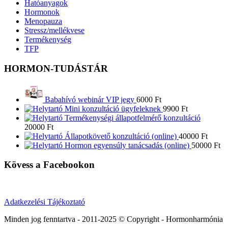
Hatóanyagok
Hormonok
Menopauza
Stressz/mellékvese
Termékenység
TFP
HORMON-TUDÁSTÁR
Babahívó webinár VIP jegy
6000
Ft
Mini konzultáció ügyfeleknek
9900
Ft
Termékenységi állapotfelmérő konzultáció
20000
Ft
Állapotkövető konzultáció (online)
40000
Ft
Hormon egyensúly tanácsadás (online)
50000
Ft
Kövess a Facebookon
Adatkezelési Tájékoztató
Minden jog fenntartva - 2011-2025 © Copyright - Hormonharmónia