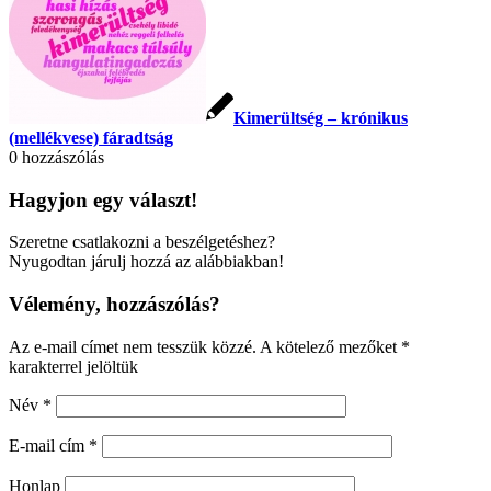
Kimerültség – krónikus
(mellékvese) fáradtság
0
hozzászólás
Hagyjon egy választ!
Szeretne csatlakozni a beszélgetéshez?
Nyugodtan járulj hozzá az alábbiakban!
Vélemény, hozzászólás?
Az e-mail címet nem tesszük közzé.
A kötelező mezőket
*
karakterrel jelöltük
Név
*
E-mail cím
*
Honlap