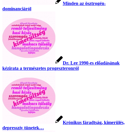
Minden az ösztrogén-
dominanciáról
Dr. Lee 1990-es előadásának
kézirata a természetes progeszteronról
Krónikus fáradtság, kimerülés,
depresszív tünetek…