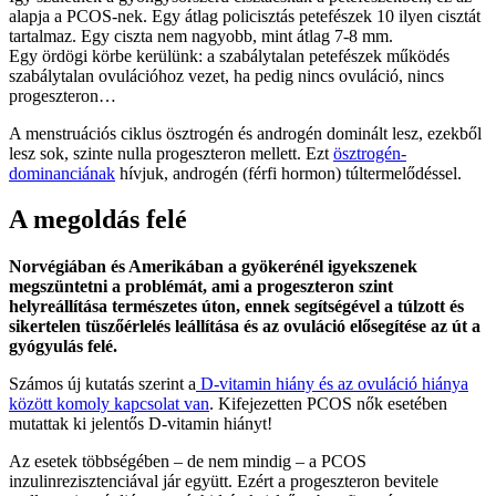
alapja a PCOS-nek. Egy átlag policisztás petefészek 10 ilyen cisztát
tartalmaz. Egy ciszta nem nagyobb, mint átlag 7-8 mm.
Egy ördögi körbe kerülünk: a szabálytalan petefészek működés
szabálytalan ovulációhoz vezet, ha pedig nincs ovuláció, nincs
progeszteron…
A menstruációs ciklus ösztrogén és androgén dominált lesz, ezekből
lesz sok, szinte nulla progeszteron mellett. Ezt
ösztrogén-
dominanciának
hívjuk, androgén (férfi hormon) túltermelődéssel.
A megoldás felé
Norvégiában és Amerikában a gyökerénél igyekszenek
megszüntetni a problémát, ami a progeszteron szint
helyreállítása természetes úton, ennek segítségével a túlzott és
sikertelen tüszőérlelés leállítása és az ovuláció elősegítése az út a
gyógyulás felé.
Számos új kutatás szerint a
D-vitamin hiány és az ovuláció hiánya
között komoly kapcsolat van
. Kifejezetten PCOS nők esetében
mutattak ki jelentős D-vitamin hiányt!
Az esetek többségében – de nem mindig – a PCOS
inzulinrezisztenciával jár együtt. Ezért a progeszteron bevitele