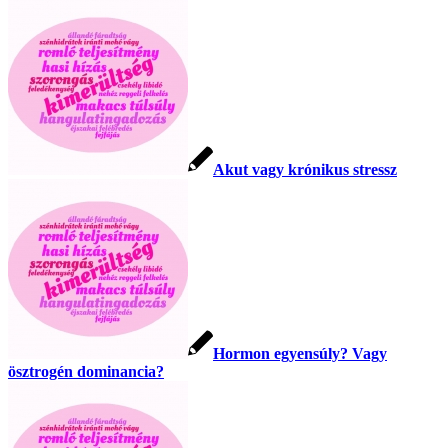
Akut vagy krónikus stressz
Hormon egyensúly? Vagy
ösztrogén dominancia?