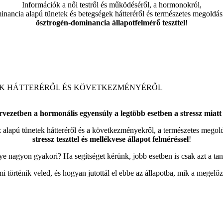
Információk a női testről és működéséről, a hormonokról,
inancia alapú tünetek és betegségek hátteréről és természetes megoldás
ösztrogén-dominancia állapotfelmérő teszttel
!
ÁK HÁTTERÉRŐL ÉS KÖVETKEZMÉNYÉRŐL
rvezetben a hormonális egyensúly a legtöbb esetben a stressz miatt 
z alapú tünetek hátteréről és a következményekről, a természetes mego
stressz teszttel és mellékvese állapot felméréssel
!
e nagyon gyakori? Ha segítséget kérünk, jobb esetben is csak azt a tan
 történik veled, és hogyan jutottál el ebbe az állapotba, mik a megelőz