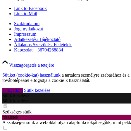
Link to Facebook
Link to Mail
Szakirodalom
Jogi nyilatkozat
Impresszum
Adatkezelési Tájékoztató
Általános Szerződési Feltételek
Kapcsolat: +36704268834
Visszagörgetés a tetejére
Sütiket (cookie-kat) használunk
a tartalom személyre szabásához és a
továbblépéssel elfogadja a cookie-k használatát.
Elfogadom
Sütik kezelése
Sütik kezelése
Sütik kezelése
Szükséges sütik
részletek +
A szükséges sütik a weboldal olyan alapfunkciókját segítik, mint pél