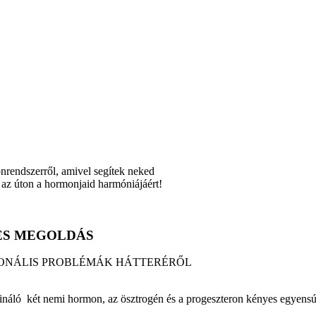
onrendszerről, amivel segítek neked
 az úton a hormonjaid harmóniájáért!
ES MEGOLDÁS
MONÁLIS PROBLÉMÁK HÁTTERÉRŐL
ináló két nemi hormon, az ösztrogén és a progeszteron kényes egyensú