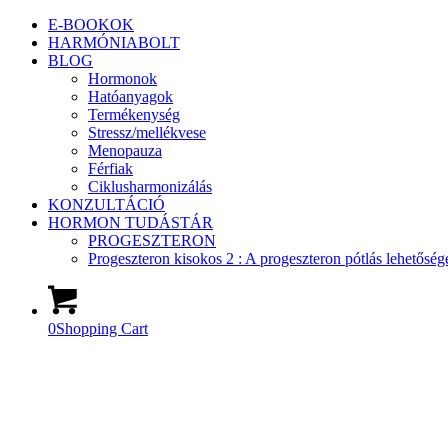
E-BOOKOK
HARMÓNIABOLT
BLOG
Hormonok
Hatóanyagok
Termékenység
Stressz/mellékvese
Menopauza
Férfiak
Ciklusharmonizálás
KONZULTÁCIÓ
HORMON TUDÁSTÁR
PROGESZTERON
Progeszteron kisokos 2 : A progeszteron pótlás lehetőség
0
Shopping Cart