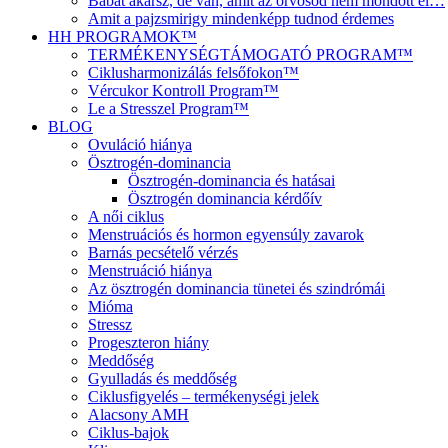
Babát akarsz, de van, amit az orvosod nem mondott el…
Amit a pajzsmirigy mindenképp tudnod érdemes
HH PROGRAMOK™
TERMÉKENYSÉGTÁMOGATÓ PROGRAM™
Ciklusharmonizálás felsőfokon™
Vércukor Kontroll Program™
Le a Stresszel Program™
BLOG
Ovuláció hiánya
Ösztrogén-dominancia
Ösztrogén-dominancia és hatásai
Ösztrogén dominancia kérdőív
A női ciklus
Menstruációs és hormon egyensúly zavarok
Barnás pecsételő vérzés
Menstruáció hiánya
Az ösztrogén dominancia tünetei és szindrómái
Mióma
Stressz
Progeszteron hiány
Meddőség
Gyulladás és meddőség
Ciklusfigyelés – termékenységi jelek
Alacsony AMH
Ciklus-bajok