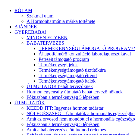
RÓLAM
Szakmai utam
A Hormonharmónia márka története
AJÁNDÉK
GYEREBABA!
MINDEN EGYBEN
BABATERVEZÉS
TERMÉKENYSÉGTÁMOGATÓ PROGRAM
Állapotfelmérő konzultáció labordiagnosztikával
Petesejt támogató program
Termékenységi jelek
Termékenységtámogató tisztítókúra
Termékenységtámogató étrend
Termékenységtámogató italok
ÚTMUTATÓK babát tervezőknek
Hormon egyensúly útmutató babát tervező nőknek
Fókuszban a termékenység 5 lépésben
ÚTMUTATÓK
KEZDD ITT: Ingyenes hormon tudástár
NŐI EGÉSZSÉG – Útmutatók a hormonális egészséghe
Amit az orvosod nem mondott el a hormonális egészségr
Fókuszban a termékenység 5 lépésben
Amit a babatervezés előtt tudnod érdemes