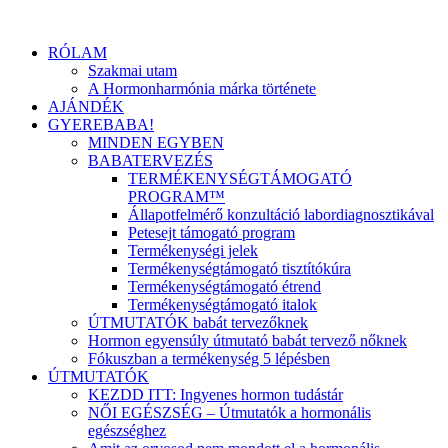
RÓLAM
Szakmai utam
A Hormonharmónia márka története
AJÁNDÉK
GYEREBABA!
MINDEN EGYBEN
BABATERVEZÉS
TERMÉKENYSÉGTÁMOGATÓ
PROGRAM™
Állapotfelmérő konzultáció labordiagnosztikával
Petesejt támogató program
Termékenységi jelek
Termékenységtámogató tisztítókúra
Termékenységtámogató étrend
Termékenységtámogató italok
ÚTMUTATÓK babát tervezőknek
Hormon egyensúly útmutató babát tervező nőknek
Fókuszban a termékenység 5 lépésben
ÚTMUTATÓK
KEZDD ITT: Ingyenes hormon tudástár
NŐI EGÉSZSÉG – Útmutatók a hormonális
egészséghez