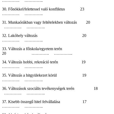
…………. …………..
30. Főnökkel/felettessel való konfliktus 23
…………. …………..
31. Munkaórákban vagy feltételekben változás 20
…………. …………..
32. Lakóhely változás 20
…………. …………..
33. Változás a főiskola/egyetem terén
20 …………. …………..
34. Változás hobbi, rekreáció terén 19
…………. …………..
35. Változás a hitgyülekezet körül 19
…………. …………..
36. Változások szociális tevékenységek terén 18
…………. …………..
37. Kisebb összegű hitel felvállalása 17
…………. …………..