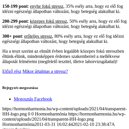
150-199 pont
:
enyhe fokú stressz
, 35% esély arra, hogy ez elő fog
idézni egészségi állapotban változást, hogy betegség alakulhat ki.
200-299 pont
:
közepes fokú stressz
, 50% esély arra, hogy ez elő fog
idézni egészségi állapotban változást, hogy betegség alakulhat ki.
300+ pont
:
erőteljes stressz
, 80% esély arra, hogy ez elő fog idézni
egészségi állapotban változást, hogy betegség alakulhat ki.
Ha a teszt szerint az elmúlt évben legalább közepes fokú stresszben
éltünk-élünk, mindenképpen érdemes szakemberrel a mellékvese
állapotát felméretni (megfelelő teszttel, illetve laborvizsgálattal)!
Előző rész
Mikor ártalmas a stressz?
Bejegyzés megosztása
Megosztás Facebook
https://hormonharmonia.hu/wp-content/uploads/2021/04/transparent-
HH-logo.png
0
0
Hormonharmónia
https://hormonharmonia.hu/wp-
content/uploads/2021/04/transparent-HH-logo.png
Hormonharmónia
2011-03-31 16:02:44
2021-02-10 23:38:47
A