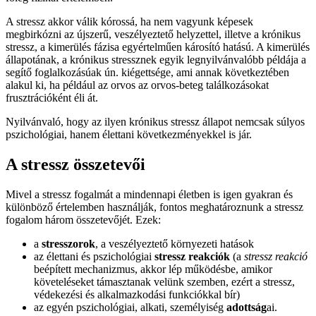
A stressz akkor válik kórossá, ha nem vagyunk képesek
megbirkózni az újszerű, veszélyeztető helyzettel, illetve a krónikus
stressz, a kimerülés fázisa egyértelműen károsító hatású. A kimerülés
állapotának, a krónikus stressznek egyik legnyilvánvalóbb példája a
segítő foglalkozásúak ún. kiégettsége, ami annak következtében
alakul ki, ha például az orvos az orvos-beteg találkozásokat
frusztrációként éli át.
Nyilvánvaló, hogy az ilyen krónikus stressz állapot nemcsak súlyos
pszichológiai, hanem élettani következményekkel is jár.
A stressz összetevői
Mivel a stressz fogalmát a mindennapi életben is igen gyakran és
különböző értelemben használják, fontos meghatároznunk a stressz
fogalom három összetevőjét. Ezek:
a
stresszorok
, a veszélyeztető környezeti hatások
az élettani és pszichológiai
stressz reakciók
(a
stressz reakció
beépített mechanizmus, akkor lép működésbe, amikor
követeléseket támasztanak velünk szemben, ezért a stressz,
védekezési és alkalmazkodási funkciókkal bír)
az egyén pszichológiai, alkati, személyiség
adottság
ai.