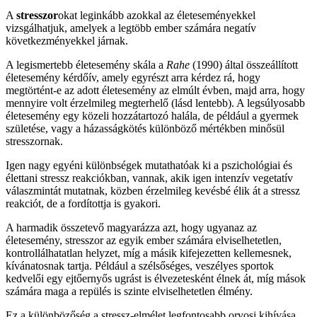
A
stresszor
okat leginkább azokkal az életeseményekkel
vizsgálhatjuk, amelyek a legtöbb ember számára negatív
következményekkel járnak.
A legismertebb életesemény skála a
Rahe
(1990) által összeállított
életesemény kérdőív, amely egyrészt arra kérdez rá, hogy
megtörtént-e az adott életesemény az elmúlt évben, majd arra, hogy
mennyire volt érzelmileg megterhelő (lásd lentebb). A legsúlyosabb
életesemény egy közeli hozzátartozó halála, de például a gyermek
születése, vagy a házasságkötés különböző mértékben minősül
stresszornak.
Igen nagy egyéni különbségek mutathatóak ki a pszichológiai és
élettani stressz reakciókban, vannak, akik igen intenzív vegetatív
válaszmintát mutatnak, közben érzelmileg kevésbé élik át a stressz
reakciót, de a fordítottja is gyakori.
A harmadik összetevő magyarázza azt, hogy ugyanaz az
életesemény, stresszor az egyik ember számára elviselhetetlen,
kontrollálhatatlan helyzet, míg a másik kifejezetten kellemesnek,
kívánatosnak tartja. Például a szélsőséges, veszélyes sportok
kedvelői egy ejtőernyős ugrást is élvezetesként élnek át, míg mások
számára maga a repülés is szinte elviselhetetlen élmény.
Ez a különbözőség a stressz-elmélet legfontosabb orvosi kihívása,