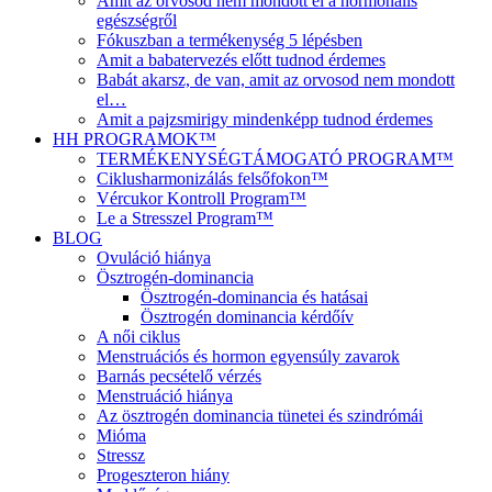
Amit az orvosod nem mondott el a hormonális
egészségről
Fókuszban a termékenység 5 lépésben
Amit a babatervezés előtt tudnod érdemes
Babát akarsz, de van, amit az orvosod nem mondott
el…
Amit a pajzsmirigy mindenképp tudnod érdemes
HH PROGRAMOK™
TERMÉKENYSÉGTÁMOGATÓ PROGRAM™
Ciklusharmonizálás felsőfokon™
Vércukor Kontroll Program™
Le a Stresszel Program™
BLOG
Ovuláció hiánya
Ösztrogén-dominancia
Ösztrogén-dominancia és hatásai
Ösztrogén dominancia kérdőív
A női ciklus
Menstruációs és hormon egyensúly zavarok
Barnás pecsételő vérzés
Menstruáció hiánya
Az ösztrogén dominancia tünetei és szindrómái
Mióma
Stressz
Progeszteron hiány