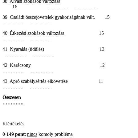
38. Alvási szokások változása
16 …………. …………..
39. Családi összejövetelek gyakoriságának vált. 15
…………. …………..
40. Étkezési szokások változása 15
…………. …………..
41. Nyaralás (üdülés) 13
…………. …………..
42. Karácsony 12
…………. …………..
43. Apró szabálysértés elkövetése 11
…………. …………..
Összesen
…………..
Kiértékelés
0-149 pont
:
nincs
komoly probléma