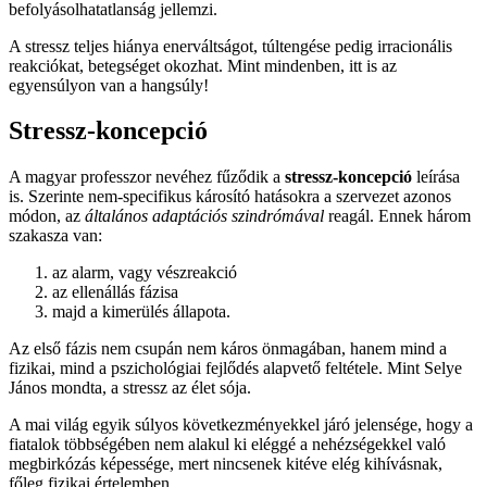
befolyásolhatatlanság jellemzi.
A stressz teljes hiánya enerváltságot, túltengése pedig irracionális
reakciókat, betegséget okozhat. Mint mindenben, itt is az
egyensúlyon van a hangsúly!
Stressz-koncepció
A magyar professzor nevéhez fűződik a
stressz-koncepció
leírása
is. Szerinte nem-specifikus károsító hatásokra a szervezet azonos
módon, az
általános adaptációs szindrómával
reagál. Ennek három
szakasza van:
az alarm, vagy vészreakció
az ellenállás fázisa
majd a kimerülés állapota.
Az első fázis nem csupán nem káros önmagában, hanem mind a
fizikai, mind a pszichológiai fejlődés alapvető feltétele. Mint Selye
János mondta, a stressz az élet sója.
A mai világ egyik súlyos következményekkel járó jelensége, hogy a
fiatalok többségében nem alakul ki eléggé a nehézségekkel való
megbirkózás képessége, mert nincsenek kitéve elég kihívásnak,
főleg fizikai értelemben.