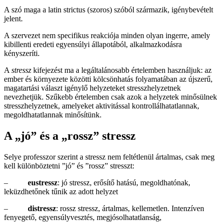
A szó maga a latin strictus (szoros) szóból származik, igénybevételt
jelent.
A szervezet nem specifikus reakciója minden olyan ingerre, amely
kibillenti eredeti egyensúlyi állapotából, alkalmazkodásra
kényszeríti.
A
stressz
kifejezést ma a legáltalánosabb értelemben használjuk: az
ember és környezete közötti kölcsönhatás folyamatában az újszerű,
magatartási választ igénylő helyzeteket stresszhelyzetnek
nevezhetjük. Szűkebb értelemben csak azok a helyzetek minősülnek
stresszhelyzetnek, amelyeket aktivitással kontrollálhatatlannak,
megoldhatatlannak minősítünk.
A „jó” és a „rossz” stressz
Selye professzor szerint a stressz nem feltétlenül ártalmas, csak meg
kell különböztetni ”jó” és ”rossz” stresszt:
–
eustressz
: jó stressz, erősítő hatású, megoldhatónak,
leküzdhetőnek tűnik az adott helyzet
–
distressz
: rossz stressz, ártalmas, kellemetlen. Intenzíven
fenyegető, egyensúlyvesztés, megjósolhatatlanság,