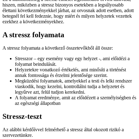
hiszen, miközben a stressz bizonyos esetekben a legsúlyosabb
élettani következményekkel járhat, az orvosnak adott esetben, adott
betegnél fel kell fedeznie, hogy miért és milyen helyzetek vezettek
ezekhez a következményekhez.
A stressz folyamata
A stressz folyamata a következő összetevőkből áll össze:
Stresszor – egy esemény vagy egy helyzet -, ami előidézi a
folyamat beindulását.
Helyzetekre vonatkozó értékelés, ami minősíti a történést
annak fontossága és érzelmi jelentősége szerint.
Megküzdési folyamatok, amelyekkel a testi és lelki rendszer
viaskodik, hogy kezelni, kontrollálni tudja a helyzetet és
legyűrve azt, felül tudjon kerekedni.
A folyamat eredménye, amit az előidézett a személyiségben és
az egészségi állapotban
Stressz-teszt
Az alábbi kérdőívvel felmérhető a stressz által okozott rizikó a
szervezetünkre.