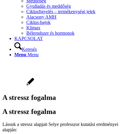
Meddőség
Gyulladás és meddőség
Ciklusfigyelés – termékenységi jelek
Alacsony AMH
Ciklus-bajok
Klimax
Bélrendszer és hormonok
KAPCSOLAT
Keresés
Menu
Menu
A stressz fogalma
A stressz fogalma
Lássuk a stressz alapjait Selye professzor kutatási eredményei
alapján: