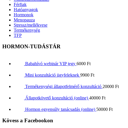
Férfiak
Hatóanyagok
Hormonok
Menopauza
Stressz/mellékvese
Termékenység
TFP
HORMON-TUDÁSTÁR
Babahívó webinár VIP jegy
6000
Ft
Mini konzultáció ügyfeleknek
9900
Ft
Termékenységi állapotfelmérő konzultáció
20000
Ft
Állapotkövető konzultáció (online)
40000
Ft
Hormon egyensúly tanácsadás (online)
50000
Ft
Kövess a Facebookon