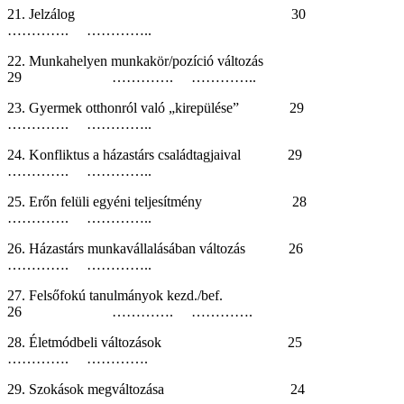
21. Jelzálog 30
…………. …………..
22. Munkahelyen munkakör/pozíció változás
29 …………. …………..
23. Gyermek otthonról való „kirepülése” 29
…………. …………..
24. Konfliktus a házastárs családtagjaival 29
…………. …………..
25. Erőn felüli egyéni teljesítmény 28
…………. …………..
26. Házastárs munkavállalásában változás 26
…………. …………..
27. Felsőfokú tanulmányok kezd./bef.
26 …………. ………….
28. Életmódbeli változások 25
…………. ………….
29. Szokások megváltozása 24