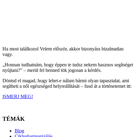
Ha most találkozol Velem először, akkor bizonyára bizalmatlan
vagy.
„Honnan tudhatnám, hogy éppen te tudsz nekem hasznos segítséget
nyújtani?” – merül fel benned tök jogosan a kérdés.
Döntsd el magad, hogy lehet-e nálam bármi olyan tapasztalat, ami
segítheti a női egészséged helyreállítását – fusd át a történetemet itt:
ISMERJ MEG!
TÉMÁK
Blog
Ciklusharmonizálás