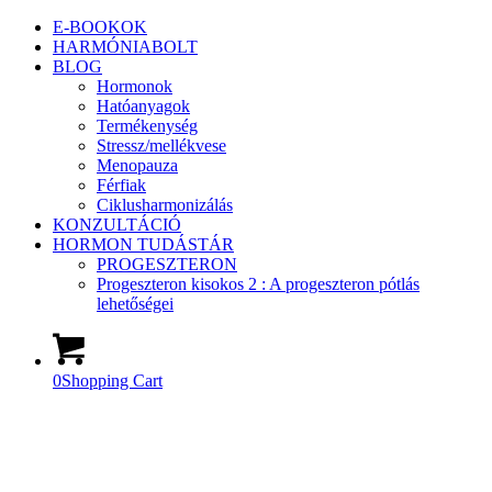
E-BOOKOK
HARMÓNIABOLT
BLOG
Hormonok
Hatóanyagok
Termékenység
Stressz/mellékvese
Menopauza
Férfiak
Ciklusharmonizálás
KONZULTÁCIÓ
HORMON TUDÁSTÁR
PROGESZTERON
Progeszteron kisokos 2 : A progeszteron pótlás
lehetőségei
0
Shopping Cart