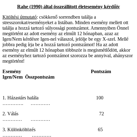
Rahe
(1990) által összeállított életesemény kérdőív
Kitöltési útmutató
: csökkenő sorrendben találja a
stresszorokat/eseményeket a listában. Minden esemény mellett ott
találja a hozzá tartozó súlyossági pontszámot. Amennyiben Önnel
megtörtént az adott esemény az elmúlt 12 hónapban, azaz az
Igen/Nem kérdésre Igen-nel válaszol, jelölje be egy X-szel. Mellé
jobbra pedig írja be a hozzá tartozó pontszámot! Ha az adott
esemény az elmúlt 12 hónapban többször is megismétlődött, akkor
az eseményhez tartozó pontszámot szorozza be annyival, ahányszor
megtörtént!
Esemény
Pontszám
Igen/Nem
Összpontszám
1. Házastárs halála 100
…………. …………
2. Válás 72
………… …………
3. Különköltözés 65
………… …………