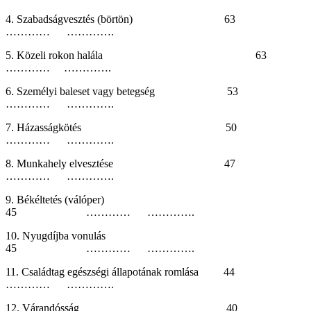
4. Szabadságvesztés (börtön) 63
………… ………….
5. Közeli rokon halála 63
………… ………….
6. Személyi baleset vagy betegség 53
………… ………….
7. Házasságkötés 50
………… ………….
8. Munkahely elvesztése 47
………… ………….
9. Békéltetés (válóper)
45 ………… ………….
10. Nyugdíjba vonulás
45 ………… ………….
11. Családtag egészségi állapotának romlása 44
………… ………….
12. Várandósság 40