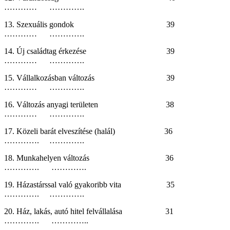
………… ………….
13. Szexuális gondok 39
………… ………….
14. Új családtag érkezése 39
………… ………….
15. Vállalkozásban változás 39
………… ………….
16. Változás anyagi területen 38
………… ………….
17. Közeli barát elveszítése (halál) 36
…………. ………….
18. Munkahelyen változás 36
…………. ………….
19. Házastárssal való gyakoribb vita 35
…………. ………….
20. Ház, lakás, autó hitel felvállalása 31
…………. …………..