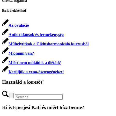
stressz fogalma
Ez is érdekelheti
Az ovuláció
Antioxidánsok és termékenység
Műhelytitkok a Ciklusharmonizáló kurzusból
Miómám van?
Miért nem működik a diétád?
Kerüljük a xeno-ösztrogéneket!
Használd a keresőt!
Ki is Eperjesi Kati és miért bízz benne?