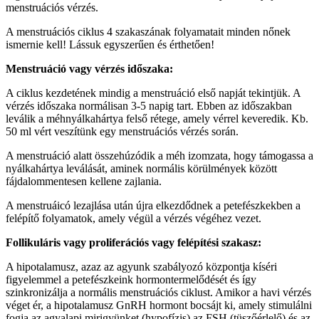
menstruációs vérzés.
A menstruációs ciklus 4 szakaszának folyamatait minden nőnek
ismernie kell! Lássuk egyszerűen és érthetően!
Menstruáció vagy vérzés időszaka:
A ciklus kezdetének mindig a menstruáció első napját tekintjük. A
vérzés időszaka normálisan 3-5 napig tart. Ebben az időszakban
leválik a méhnyálkahártya felső rétege, amely vérrel keveredik. Kb.
50 ml vért veszítünk egy menstruációs vérzés során.
A menstruáció alatt összehúzódik a méh izomzata, hogy támogassa a
nyálkahártya leválását, aminek normális körülmények között
fájdalommentesen kellene zajlania.
A menstruáicó lezajlása után újra elkezdődnek a petefészkekben a
felépítő folyamatok, amely végül a vérzés végéhez vezet.
Follikuláris vagy proliferációs vagy felépítési szakasz:
A hipotalamusz, azaz az agyunk szabályozó központja kíséri
figyelemmel a petefészkeink hormontermelődését és így
szinkronizálja a normális menstruációs ciklust. Amikor a havi vérzés
véget ér, a hipotalamusz GnRH hormont bocsájt ki, amely stimulálni
fogja az agyalapi mirigyünket (hypofízis) az FSH (tüszőérlelő) és az