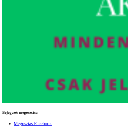
Bejegyzés megosztása
Megosztás Facebook