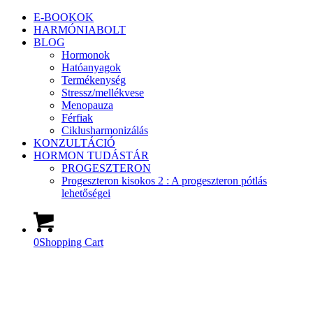
E-BOOKOK
HARMÓNIABOLT
BLOG
Hormonok
Hatóanyagok
Termékenység
Stressz/mellékvese
Menopauza
Férfiak
Ciklusharmonizálás
KONZULTÁCIÓ
HORMON TUDÁSTÁR
PROGESZTERON
Progeszteron kisokos 2 : A progeszteron pótlás
lehetőségei
0
Shopping Cart