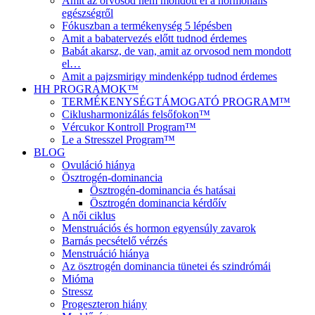
Amit az orvosod nem mondott el a hormonális
egészségről
Fókuszban a termékenység 5 lépésben
Amit a babatervezés előtt tudnod érdemes
Babát akarsz, de van, amit az orvosod nem mondott
el…
Amit a pajzsmirigy mindenképp tudnod érdemes
HH PROGRAMOK™
TERMÉKENYSÉGTÁMOGATÓ PROGRAM™
Ciklusharmonizálás felsőfokon™
Vércukor Kontroll Program™
Le a Stresszel Program™
BLOG
Ovuláció hiánya
Ösztrogén-dominancia
Ösztrogén-dominancia és hatásai
Ösztrogén dominancia kérdőív
A női ciklus
Menstruációs és hormon egyensúly zavarok
Barnás pecsételő vérzés
Menstruáció hiánya
Az ösztrogén dominancia tünetei és szindrómái
Mióma
Stressz
Progeszteron hiány