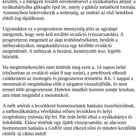
készteti, s a mirigyek tovább növekedésével a nyálkahártya átépül: a
nyálkahártyába glikogén épül be, amely a glükóz tartalékolt formája.
Amennyiben bekövetkezik a terhesség, az embrió az első hetekben
ebből fog táplálkozni.
Ugyanakkor ez a progeszteron mennyiség jelzi az agyalapi
mirigynek, hogy nem kell további ovuláció (visszacsatolás). A
progeszteron megemeli az alap testhőmérsékletet, besűríti a
méhnyaknyákot, megakadályozza egy későbbi ovuláció
megtörténtét. A méhnyak is bezárul, keményebb lesz, lejjebb
húzódik.
Ha megtermékenyítés nem történik meg ezen a. 14 napon belül
(elsősorban az ovuláció utáni 8 nap során), a petefészek elkezdi
csökkenteni az ösztrogén és progeszteron termelést. Kb. 1 nappal a
menstruáció megindulása előtt a sárgatest visszafejlődik, és nem
termel több progeszteront. Hirtelen mindkét hormon szintje lezuhan,
ami miatt megindul a menstruáció.
A méh artériái a lecsökkent hormonszintek hatására összehúzódnak,
a méhnyálkahártya vérellátása erősen lecsökken és helyi
oxigénhiány (isémia) lép fel. Pár órán belül elhal a nyálkahártya és
ledobódik. Ekkor történik egy újabb visszacsatolás: az alacsony
hormonszint hatására a GnRH szint elkezd nőni és minden kezdődik
elölről: új ciklus indul!