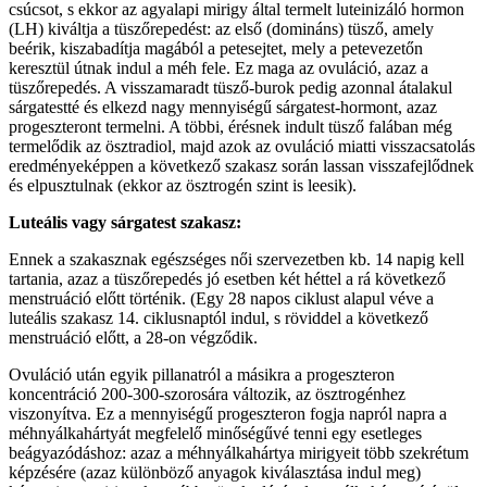
csúcsot, s ekkor az agyalapi mirigy által termelt luteinizáló hormon
(LH) kiváltja a tüszőrepedést: az első (domináns) tüsző, amely
beérik, kiszabadítja magából a petesejtet, mely a petevezetőn
keresztül útnak indul a méh fele. Ez maga az ovuláció, azaz a
tüszőrepedés. A visszamaradt tüsző-burok pedig azonnal átalakul
sárgatestté és elkezd nagy mennyiségű sárgatest-hormont, azaz
progeszteront termelni. A többi, érésnek indult tüsző falában még
termelődik az ösztradiol, majd azok az ovuláció miatti visszacsatolás
eredményeképpen a következő szakasz során lassan visszafejlődnek
és elpusztulnak (ekkor az ösztrogén szint is leesik).
Luteális vagy sárgatest szakasz:
Ennek a szakasznak egészséges női szervezetben kb. 14 napig kell
tartania, azaz a tüszőrepedés jó esetben két héttel a rá következő
menstruáció előtt történik. (Egy 28 napos ciklust alapul véve a
luteális szakasz 14. ciklusnaptól indul, s röviddel a következő
menstruáció előtt, a 28-on végződik.
Ovuláció után egyik pillanatról a másikra a progeszteron
koncentráció 200-300-szorosára változik, az ösztrogénhez
viszonyítva. Ez a mennyiségű progeszteron fogja napról napra a
méhnyálkahártyát megfelelő minőségűvé tenni egy esetleges
beágyazódáshoz: azaz a méhnyálkahártya mirigyeit több szekrétum
képzésére (azaz különböző anyagok kiválasztása indul meg)