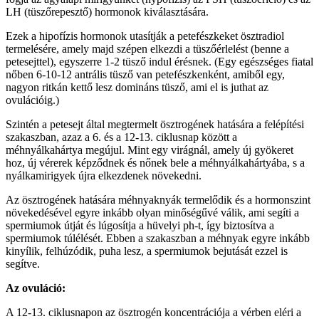
LH (tüszőrepesztő) hormonok kiválasztására.
Ezek a hipofízis hormonok utasítják a petefészkeket ösztradiol
termelésére, amely majd szépen elkezdi a tüszőérlelést (benne a
petesejttel), egyszerre 1-2 tüsző indul érésnek. (Egy egészséges fiatal
nőben 6-10-12 antrális tüsző van petefészkenként, amiből egy,
nagyon ritkán kettő lesz domináns tüsző, ami el is juthat az
ovulációig.)
Szintén a petesejt által megtermelt ösztrogének hatására a felépítési
szakaszban, azaz a 6. és a 12-13. ciklusnap között a
méhnyálkahártya megújul. Mint egy virágnál, amely új gyökeret
hoz, új vérerek képződnek és nőnek bele a méhnyálkahártyába, s a
nyálkamirigyek újra elkezdenek növekedni.
Az ösztrogének hatására méhnyaknyák termelődik és a hormonszint
növekedésével egyre inkább olyan minőségűvé válik, ami segíti a
spermiumok útját és lúgosítja a hüvelyi ph-t, így biztosítva a
spermiumok túlélését. Ebben a szakaszban a méhnyak egyre inkább
kinyílik, felhúzódik, puha lesz, a spermiumok bejutását ezzel is
segítve.
Az ovuláció:
A 12-13. ciklusnapon az ösztrogén koncentrációja a vérben eléri a