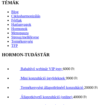
TÉMÁK
Blog
Ciklusharmonizálás
Férfiak
Hatóanyagok
Hormonok
Menopauza
Stressz/mellékvese
Termékenység
TFP
HORMON-TUDÁSTÁR
Babahívó webinár VIP jegy
6000
Ft
Mini konzultáció ügyfeleknek
9900
Ft
Termékenységi állapotfelmérő konzultáció
20000
Ft
Állapotkövető konzultáció (online)
40000
Ft