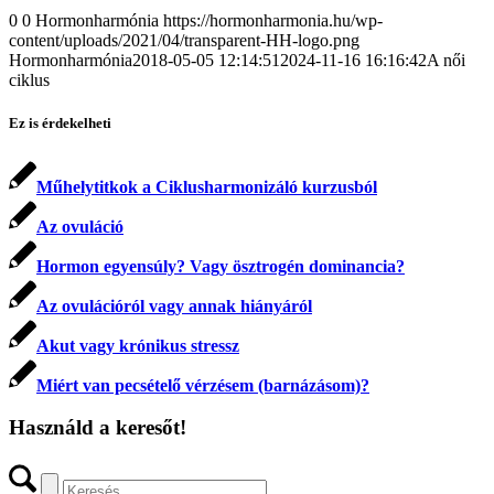
0
0
Hormonharmónia
https://hormonharmonia.hu/wp-
content/uploads/2021/04/transparent-HH-logo.png
Hormonharmónia
2018-05-05 12:14:51
2024-11-16 16:16:42
A női
ciklus
Ez is érdekelheti
Műhelytitkok a Ciklusharmonizáló kurzusból
Az ovuláció
Hormon egyensúly? Vagy ösztrogén dominancia?
Az ovulációról vagy annak hiányáról
Akut vagy krónikus stressz
Miért van pecsételő vérzésem (barnázásom)?
Használd a keresőt!