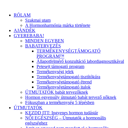
RÓLAM
Szakmai utam
A Hormonharmónia márka története
AJÁNDÉK
GYEREBABA!
MINDEN EGYBEN
BABATERVEZÉS
TERMÉKENYSÉGTÁMOGATÓ
PROGRAM™
Állapotfelmérő konzultáció labordiagnosztikával
Petesejt támogató program
Termékenységi jelek
Termékenységtámogató tisztítókúra
Termékenységtámogató étrend
Termékenységtámogató italok
ÚTMUTATÓK babát tervezőknek
Hormon egyensúly útmutató babát tervező nőknek
Fókuszban a termékenység 5 lépésben
ÚTMUTATÓK
KEZDD ITT: Ingyenes hormon tudástár
NŐI EGÉSZSÉG – Útmutatók a hormonális
egészséghez