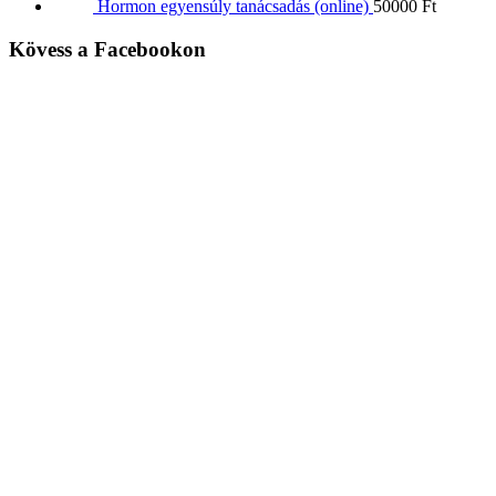
Hormon egyensúly tanácsadás (online)
50000
Ft
Kövess a Facebookon