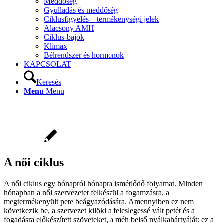
Meddőség
Gyulladás és meddőség
Ciklusfigyelés – termékenységi jelek
Alacsony AMH
Ciklus-bajok
Klimax
Bélrendszer és hormonok
KAPCSOLAT
Keresés
Menu
Menu
A női ciklus
A női ciklus egy hónapról hónapra ismétlődő folyamat. Minden
hónapban a női szervezetet felkészül a fogamzásra, a
megtermékenyült pete beágyazódására. Amennyiben ez nem
következik be, a szervezet kilöki a feleslegessé vált petét és a
fogadásra előkészített szöveteket, a méh belső nyálkahártyáját: ez a