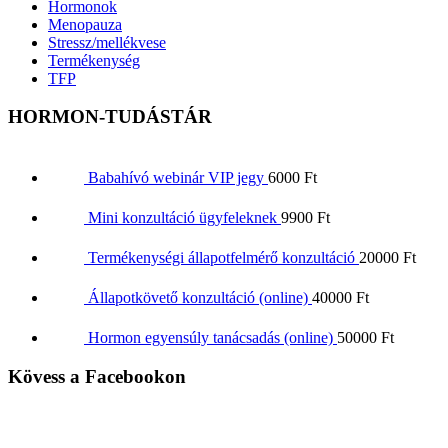
Hormonok
Menopauza
Stressz/mellékvese
Termékenység
TFP
HORMON-TUDÁSTÁR
Babahívó webinár VIP jegy
6000
Ft
Mini konzultáció ügyfeleknek
9900
Ft
Termékenységi állapotfelmérő konzultáció
20000
Ft
Állapotkövető konzultáció (online)
40000
Ft
Hormon egyensúly tanácsadás (online)
50000
Ft
Kövess a Facebookon