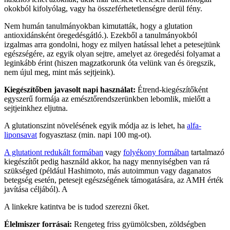
okokból kifolyólag, vagy ha összeférhetetlenségre derül fény.
Nem humán tanulmányokban kimutatták, hogy a glutation
antioxidánsként öregedésgátló.). Ezekből a tanulmányokból
izgalmas arra gondolni, hogy ez milyen hatással lehet a petesejtünk
egészségére, az egyik olyan sejtre, amelyet az öregedési folyamat a
leginkább érint (hiszen magzatkorunk óta velünk van és öregszik,
nem újul meg, mint más sejtjeink).
Kiegészítőben javasolt napi használat:
Étrend-kiegészítőként
egyszerű formája az emésztőrendszerünkben lebomlik, mielőtt a
sejtjeinkhez eljutna.
A glutationszint növelésének egyik módja az is lehet, ha
alfa-
liponsavat
fogyasztasz (min. napi 100 mg-ot).
A glutationt redukált formában
vagy
folyékony formában
tartalmazó
kiegészítőt pedig használd akkor, ha nagy mennyiségben van rá
szükséged (például Hashimoto, más autoimmun vagy daganatos
betegség esetén, petesejt egészségének támogatására, az AMH érték
javítása céljából). A
A linkekre katintva be is tudod szerezni őket.
Élelmiszer forrásai:
Rengeteg friss gyümölcsben, zöldségben