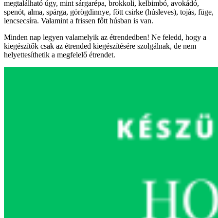
megtalálható úgy, mint sárgarépa, brokkoli, kelbimbó, avokádó,
spenót, alma, spárga, görögdinnye, főtt csirke (húsleves), tojás, füge,
lencsecsíra. Valamint a frissen főtt húsban is van.
Minden nap legyen valamelyik az étrendedben! Ne feledd, hogy a
kiegészítők csak az étrended kiegészítésére szolgálnak, de nem
helyettesíthetik a megfelelő étrendet.