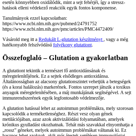
esetén könnyebben oxidálódik, mint a sejt fehérjéi, így a stressz-
hatások elleni védekező reakciók egyik fontos komponense.
Tanulmányok ezzel kapcsolatban:
https://www.ncbi.nlm.nih.gov/pubmed/24791752
https://www.ncbi.nlm.nih.gov/pmc/articles/PMC4472409/
Vásárold meg itt a
Redukált L-glutation készítményt
, vagy a még
hatékonyabb felszívódású
folyékony glutationt
.
Összefoglaló – Glutation a gyakorlatban
A glutationt tekintik a természet fő antioxidánsának és
méregtelenítőjének. Ez a sejtek elsődleges antioxidánsa.
Általánosságban az alacsony glutationszintet vehetjük a betegségek
(és a korai halálozás) markerének. Fontos szerepet játszik a toxikus
anyagok méregtelenítésében, a máj munkájának segítségével. A sejt
immunrendszerének egyik legfontosabb védelmezője.
A glutation hatással lehet az autoimmun problémákra, mely szorosan
kapcsolódik a terméketlenséghez. Részt vesz olyan gének
metilációjában, azaz azok aktivizálódási folyamatában, amelyek
krónikus gyulladást okozhatnak. Tehát más szavakkal elnyomhatja a
„rossz” géneket, melyek autoimmun problémákat váltanak ki. Ez
hasznos lehet azoknak, akik már átestek vetélésen immunológiai