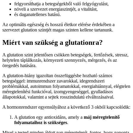
felgyorsíthatja a betegségekből való felgyógyulást,
növeli a szervezet energiaszintjét, a vitalitást,
és daganatellenes hatású.
Az optimális egészség és hosszú életkor elérése érdekében a
szervezet glutation szintjét magas szinten kellene tartanunk.
Miért van szükség a glutationra?
A glutation szint jelentősen csökken betegségek, fertőzések, stressz,
helytelen táplálkozás, környezeti szennyezés, mérgezés, és az
öregedés hatására.
A glutation-hiány igazoltan összefüggésbe hozható számos
betegséggel: immunrendszer zavarokkal, idegrendszeri
problémákkal, autoimmun folyamatokkal, energiahiánnyal, elégtelen
méregtelenítési funkcióval, izomgyengeséggel, gyulladásos
állapotokkal, valamint a sejtek rosszindulatú elváltozásaival.
A hormonrendszer egyensúlyához a következő 3 okból kapcsolódik:
A glutation egy antioxidáns, amely a
máj méregtelenítő
folyamataihoz is szükséges
.
Mivel a tested minden áldott nap méregtelenít, fontos, hogy naponta