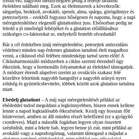
fordul elő, nagyobb mennyiségben pedig a fehérje tartalmú
ételekben található meg. Ezek az élelmiszerek a következők:
sárgarépa, brokkoli, avokádó, spenót, alma, spárga, görögdinnye és
petrezselyem – ezekből fogyassz bőségesen és naponta, hogy a napi
méregtelenítéshez elegendő glutationhoz juss. Elsősorban pedig ne
feledd a jó minőségű fehérjéket és a glutation előállításához
szükséges co-faktorokat se, melyekről fentebb olvashattál!
Bár a cél érdekében (máj méregtelenítése, petesejtek antioxidáns
védelme) minden nap érdemes glutation tartalmú ételt magadhoz
venni, a ciklusod első felében mindenképp tartsd szem előtt! A
Ciklusharmonizáló módszerben a ciklus szerinti étrendnél úgy
étkezünk, hogy a hormonális folyamatokat az ételekkel támogatjuk.
A módszer étrendi alapelvei szerint az ovulációs szakasz felé
közelítve fektetünk nagyobb hangsúlyt a nagyobb arányú nyers
zöldség és gyümölcsbevitelre, többek között azok glutation tartalma
miatt.
Ebédelj glutationt
– A máj napi méregtelenítését például az
ebédeddel tudod megoldani a legkönnyebben, hiszen ennek kellene
lennie a napod legkiadósabb étkezésének. Kezdj egy hosszan főtt
húslevessel, amiben az állt minden részét belefőzted (ez a gyógyító
csontleves). Majd a második fogásban legyen olyan összetett
szénhidrát, mint a fekete bab, legyen benne jó zsír, mint például az
avokádó vagy a napraforgómag, valamint támogasd a májadat a
glutation tartalmú zöldségekkel, mint például egy olívaolajjal