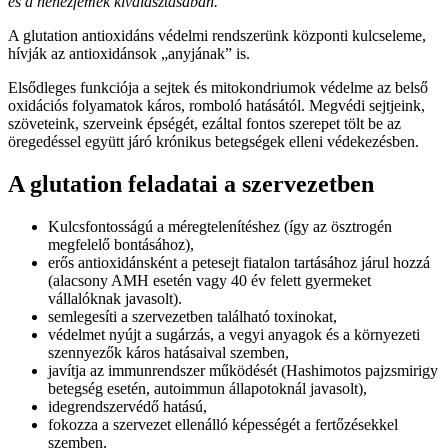
és a nehézfémek kiválasztásában.
A glutation antioxidáns védelmi rendszerünk központi kulcseleme,
hívják az antioxidánsok „anyjának” is.
Elsődleges funkciója a sejtek és mitokondriumok védelme az belső
oxidációs folyamatok káros, romboló hatásától. Megvédi sejtjeink,
szöveteink, szerveink épségét, ezáltal fontos szerepet tölt be az
öregedéssel együtt járó krónikus betegségek elleni védekezésben.
A glutation feladatai a szervezetben
Kulcsfontosságú a méregtelenítéshez (így az ösztrogén
megfelelő bontásához),
erős antioxidánsként a petesejt fiatalon tartásához járul hozzá
(alacsony AMH esetén vagy 40 év felett gyermeket
vállalóknak javasolt).
semlegesíti a szervezetben található toxinokat,
védelmet nyújt a sugárzás, a vegyi anyagok és a környezeti
szennyezők káros hatásaival szemben,
javítja az immunrendszer működését (Hashimotos pajzsmirigy
betegség esetén, autoimmun állapotoknál javasolt),
idegrendszervédő hatású,
fokozza a szervezet ellenálló képességét a fertőzésekkel
szemben,