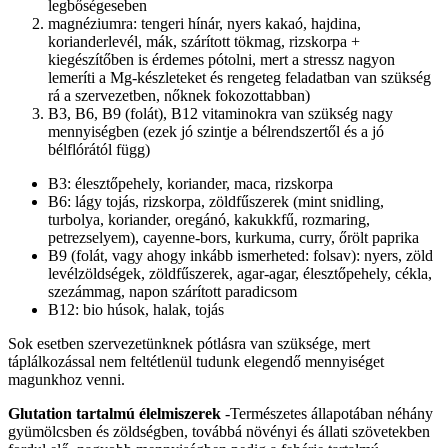
legbőségeseben
magnéziumra: tengeri hínár, nyers kakaó, hajdina,
korianderlevél, mák, szárított tökmag, rizskorpa +
kiegészítőben is érdemes pótolni, mert a stressz nagyon
lemeríti a Mg-készleteket és rengeteg feladatban van szükség
rá a szervezetben, nőknek fokozottabban)
B3, B6, B9 (folát), B12 vitaminokra van szükség nagy
mennyiségben (ezek jó szintje a bélrendszertől és a jó
bélflórától függ)
B3: élesztőpehely, koriander, maca, rizskorpa
B6: lágy tojás, rizskorpa, zöldfűszerek (mint snidling,
turbolya, koriander, oregánó, kakukkfű, rozmaring,
petrezselyem), cayenne-bors, kurkuma, curry, őrölt paprika
B9 (folát, vagy ahogy inkább ismerheted: folsav): nyers, zöld
levélzöldségek, zöldfűszerek, agar-agar, élesztőpehely, cékla,
szezámmag, napon szárított paradicsom
B12: bio húsok, halak, tojás
Sok esetben szervezetünknek pótlásra van szüksége, mert
táplálkozással nem feltétlenül tudunk elegendő mennyiséget
magunkhoz venni.
Glutation tartalmú élelmiszerek
-Természetes állapotában néhány
gyümölcsben és zöldségben, továbbá növényi és állati szövetekben