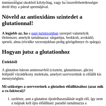
immunológiai okokból kifolyólag, vagy ha összeférhetetlenségre
derül fény a párod spermájával.
Növeld az antioxidáns szintedet a
glutationnal!
A legjobb az, ha
a
napi turmixomban
szerepel valamelyik
élelmiszer, amelyik tartalmazza: sárgarépa, brokkoli, avokádó,
spenót, alma (rövidke szezonjukban pedig görögdinnye és spárga).
Hogyan jutsz a glutationhoz
Ételekből
A glutation három aminosavból (cisztein, glutaminsav, glicin)
felépülő vízoldékony molekula, amelyet szervezetünk is előállít kis
mennyiségben.
Mi szükséges a szervezetnek a glutation előállításához (azaz mik
a co-faktorai)?
szelénre, ami a glutation újrafelhasználását segíti elő, így nem
a májnak kell újra előállítani: paradió tartalmazza a