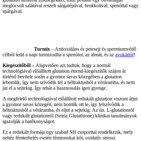
meglocsolt salátával reszelt sárgarépával, brokkolival, spenóttal vagy
spárgával.
Turmix
– Antioxidáns és petesejt és spermiumvédő
célból tedd a napi turmixodba a spenótot, az almát, és az
avokádót
!
Kiegészítőből –
Alapvetően azt tudtuk, hogy a normál
technológiával előállított glutation étrend-kiegészítők szájon át
történő bevitele során a gyomor savas közegében a glutation
lebomlik, így nem szívódik fel a béltraktusból a véráramba, és nem
jut el a sejtekig. Így tehát a hasznosulás igen gyenge.
A megfelelő technológiával előállított redukált glutation viszont átjut
a gyomor savas közegén, nem bomlik ott le, így felszívódik a
béltraktusból a véráramba, és eljut a sejtekig. Az ún. L-glutationról
vagy redukált glutationról (Setria Glutathione) klinikai tanulmányok
igazolják a hatékonyságot.
Ez a redukált formája egy szabad SH csoporttal rendelkezik, mely
nehéz fémterhelés esetén fémionokat köt, oxidatív stressz