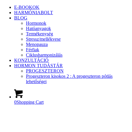
E-BOOKOK
HARMÓNIABOLT
BLOG
Hormonok
Hatóanyagok
Termékenység
Stressz/mellékvese
Menopauza
Férfiak
Ciklusharmonizálás
KONZULTÁCIÓ
HORMON TUDÁSTÁR
PROGESZTERON
Progeszteron kisokos 2 : A progeszteron pótlás
lehetőségei
0
Shopping Cart