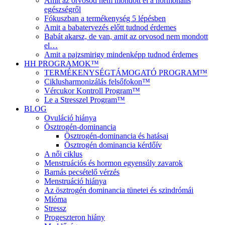
Amit az orvosod nem mondott el a hormonális
egészségről
Fókuszban a termékenység 5 lépésben
Amit a babatervezés előtt tudnod érdemes
Babát akarsz, de van, amit az orvosod nem mondott
el…
Amit a pajzsmirigy mindenképp tudnod érdemes
HH PROGRAMOK™
TERMÉKENYSÉGTÁMOGATÓ PROGRAM™
Ciklusharmonizálás felsőfokon™
Vércukor Kontroll Program™
Le a Stresszel Program™
BLOG
Ovuláció hiánya
Ösztrogén-dominancia
Ösztrogén-dominancia és hatásai
Ösztrogén dominancia kérdőív
A női ciklus
Menstruációs és hormon egyensúly zavarok
Barnás pecsételő vérzés
Menstruáció hiánya
Az ösztrogén dominancia tünetei és szindrómái
Mióma
Stressz
Progeszteron hiány