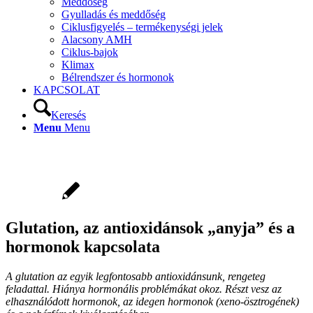
Meddőség
Gyulladás és meddőség
Ciklusfigyelés – termékenységi jelek
Alacsony AMH
Ciklus-bajok
Klimax
Bélrendszer és hormonok
KAPCSOLAT
Keresés
Menu
Menu
Glutation, az antioxidánsok „anyja” és a
hormonok kapcsolata
A glutation az egyik legfontosabb antioxidánsunk, rengeteg
feladattal. Hiánya hormonális problémákat okoz. Részt vesz az
elhasználódott hormonok, az idegen hormonok (xeno-ösztrogének)