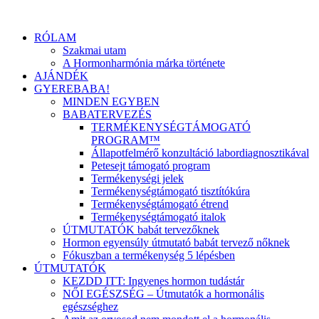
RÓLAM
Szakmai utam
A Hormonharmónia márka története
AJÁNDÉK
GYEREBABA!
MINDEN EGYBEN
BABATERVEZÉS
TERMÉKENYSÉGTÁMOGATÓ
PROGRAM™
Állapotfelmérő konzultáció labordiagnosztikával
Petesejt támogató program
Termékenységi jelek
Termékenységtámogató tisztítókúra
Termékenységtámogató étrend
Termékenységtámogató italok
ÚTMUTATÓK babát tervezőknek
Hormon egyensúly útmutató babát tervező nőknek
Fókuszban a termékenység 5 lépésben
ÚTMUTATÓK
KEZDD ITT: Ingyenes hormon tudástár
NŐI EGÉSZSÉG – Útmutatók a hormonális
egészséghez