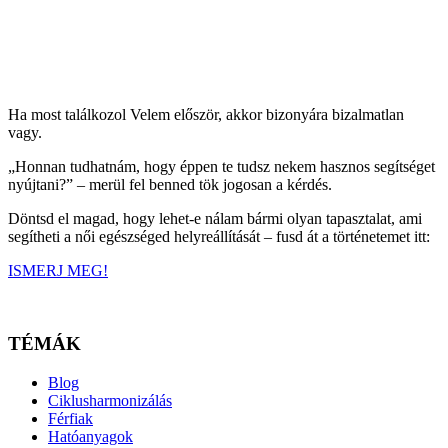
Ha most találkozol Velem először, akkor bizonyára bizalmatlan
vagy.
„Honnan tudhatnám, hogy éppen te tudsz nekem hasznos segítséget
nyújtani?” – merül fel benned tök jogosan a kérdés.
Döntsd el magad, hogy lehet-e nálam bármi olyan tapasztalat, ami
segítheti a női egészséged helyreállítását – fusd át a történetemet itt:
ISMERJ MEG!
TÉMÁK
Blog
Ciklusharmonizálás
Férfiak
Hatóanyagok