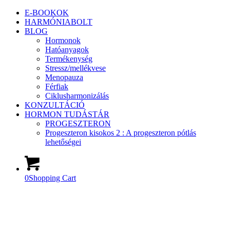
E-BOOKOK
HARMÓNIABOLT
BLOG
Hormonok
Hatóanyagok
Termékenység
Stressz/mellékvese
Menopauza
Férfiak
Ciklusharmonizálás
KONZULTÁCIÓ
HORMON TUDÁSTÁR
PROGESZTERON
Progeszteron kisokos 2 : A progeszteron pótlás
lehetőségei
0
Shopping Cart