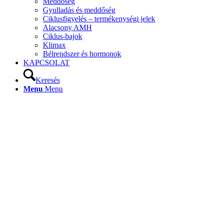
Meddőség
Gyulladás és meddőség
Ciklusfigyelés – termékenységi jelek
Alacsony AMH
Ciklus-bajok
Klimax
Bélrendszer és hormonok
KAPCSOLAT
Keresés
Menu
Menu