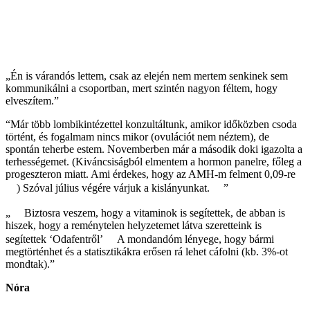
„Én is várandós lettem, csak az elején nem mertem senkinek sem
kommunikálni a csoportban, mert szintén nagyon féltem, hogy
elveszítem.”
“Már több lombikintézettel konzultáltunk, amikor időközben csoda
történt, és fogalmam nincs mikor (ovulációt nem néztem), de
spontán teherbe estem. Novemberben már a második doki igazolta a
terhességemet. (Kiváncsiságból elmentem a hormon panelre, főleg a
progeszteron miatt. Ami érdekes, hogy az AMH-m felment 0,09-re
) Szóval július végére várjuk a kislányunkat.
”
„
Biztosra veszem, hogy a vitaminok is segítettek, de abban is
hiszek, hogy a reménytelen helyzetemet látva szeretteink is
segítettek ‘Odafentről’
A mondandóm lényege, hogy bármi
megtörténhet és a statisztikákra erősen rá lehet cáfolni (kb. 3%-ot
mondtak).”
Nóra