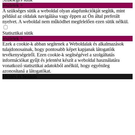
részletek +
A szükséges sütik a weboldal olyan alapfunkciókját segítik, mint
például az oldalak navigálása vagy éppen az Ön által preferált
nyelvet. A weboldal nem működhet megfelelően ezen sütik nélkül.
Statisztikai sütik
részletek +
Ezek a cookie-k abban segítenek a Weboldalak és alkalmazások
tulajdonosainak, hogy pontosabb képet kapjanak látogatóik
tevékenységeiről. Ezen cookie-k segítségével a szolgáltatás
információkat gyűjt és jelentést készít a weboldal használatára
vonatkozó statisztikai adatokból anélkül, hogy egyénileg
azonosítaná a látogatókat.
Mentés és bezárás