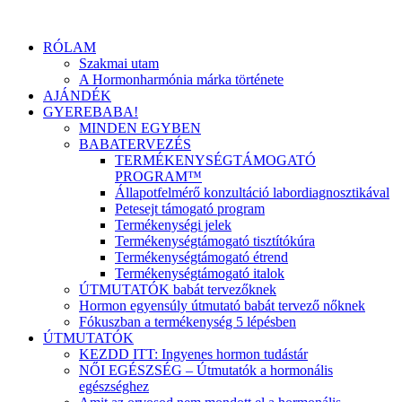
RÓLAM
Szakmai utam
A Hormonharmónia márka története
AJÁNDÉK
GYEREBABA!
MINDEN EGYBEN
BABATERVEZÉS
TERMÉKENYSÉGTÁMOGATÓ
PROGRAM™
Állapotfelmérő konzultáció labordiagnosztikával
Petesejt támogató program
Termékenységi jelek
Termékenységtámogató tisztítókúra
Termékenységtámogató étrend
Termékenységtámogató italok
ÚTMUTATÓK babát tervezőknek
Hormon egyensúly útmutató babát tervező nőknek
Fókuszban a termékenység 5 lépésben
ÚTMUTATÓK
KEZDD ITT: Ingyenes hormon tudástár
NŐI EGÉSZSÉG – Útmutatók a hormonális
egészséghez