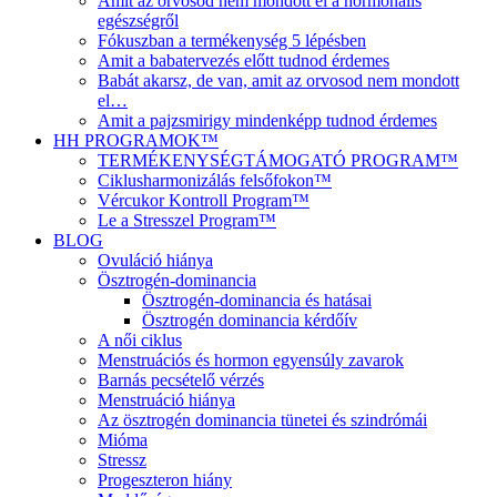
Amit az orvosod nem mondott el a hormonális
egészségről
Fókuszban a termékenység 5 lépésben
Amit a babatervezés előtt tudnod érdemes
Babát akarsz, de van, amit az orvosod nem mondott
el…
Amit a pajzsmirigy mindenképp tudnod érdemes
HH PROGRAMOK™
TERMÉKENYSÉGTÁMOGATÓ PROGRAM™
Ciklusharmonizálás felsőfokon™
Vércukor Kontroll Program™
Le a Stresszel Program™
BLOG
Ovuláció hiánya
Ösztrogén-dominancia
Ösztrogén-dominancia és hatásai
Ösztrogén dominancia kérdőív
A női ciklus
Menstruációs és hormon egyensúly zavarok
Barnás pecsételő vérzés
Menstruáció hiánya
Az ösztrogén dominancia tünetei és szindrómái
Mióma
Stressz
Progeszteron hiány