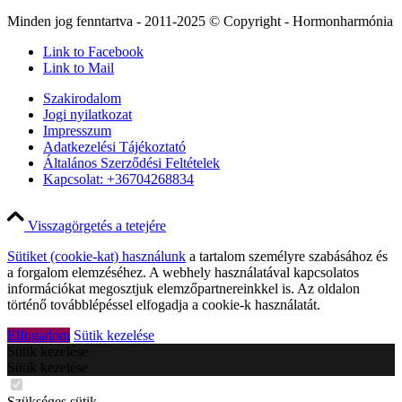
Minden jog fenntartva - 2011-2025 © Copyright - Hormonharmónia
Link to Facebook
Link to Mail
Szakirodalom
Jogi nyilatkozat
Impresszum
Adatkezelési Tájékoztató
Általános Szerződési Feltételek
Kapcsolat: +36704268834
Visszagörgetés a tetejére
Sütiket (cookie-kat) használunk
a tartalom személyre szabásához és
a forgalom elemzéséhez. A webhely használatával kapcsolatos
információkat megosztjuk elemzőpartnereinkkel is. Az oldalon
történő továbblépéssel elfogadja a cookie-k használatát.
Elfogadom
Sütik kezelése
Sütik kezelése
Sütik kezelése
Szükséges sütik