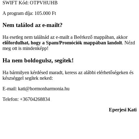
SWIFT Kód: OTPVHUHB
A program díja: 105.000 Ft
Nem találod az e-mailt?
Ha esetleg nem találnád az e-mailt a Beérkező mappában, akkor
előfordulhat, hogy a Spam/Promóciók mappában landolt
. Nézd
meg ott is mindenképp!
Ha nem boldogulsz, segítek!
Ha bármilyen kérdésed maradt, keress az alábbi elérhetőségeken és
készséggel segítek neked:
E-mail: kati@hormonharmonia.hu
Telefon: +36704268834
Eperjesi Kati