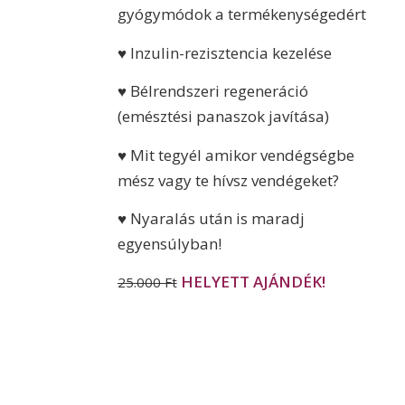
gyógymódok a termékenységedért
♥ Inzulin-rezisztencia kezelése
♥ Bélrendszeri regeneráció
(emésztési panaszok javítása)
♥ Mit tegyél amikor vendégségbe
mész vagy te hívsz vendégeket?
♥ Nyaralás után is maradj
egyensúlyban!
HELYETT AJÁNDÉK!
25.000 Ft