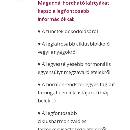
Magadnál hordható kártyákat
kapsz a legfontosabb
információkkal:
♥ A tünetek dekódolásáról
♥ A legkárosabb ciklusblokkoló
vegyi anyagokról
♥ A legveszélyesebb hormonális
egyensúlyt megzavaró ételekről
♥ A hormonrendszer egyes tagjait
támogató ételek listájáról (máj,
belek…)
♥ A legfontosabb
ciklusharmonizáló és
termékenységfokozó ételekről