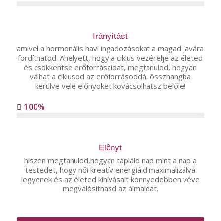
Irányítást
amivel a hormonális havi ingadozásokat a magad javára
fordíthatod. Ahelyett, hogy a ciklus vezérelje az életed
és csökkentse erőforrásaidat, megtanulod, hogyan
válhat a ciklusod az erőforrásoddá, összhangba
kerülve vele előnyöket kovácsolhatsz belőle!
100%
Előnyt
hiszen megtanulod,hogyan tápláld nap mint a nap a
testedet, hogy női kreatív energiáid maximalizálva
legyenek és az életed kihívásait könnyedebben véve
megvalósíthasd az álmaidat.