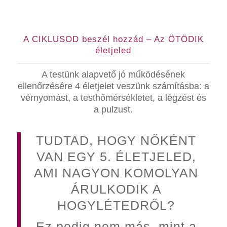
A CIKLUSOD beszél hozzád – Az ÖTÖDIK
életjeled
A testünk alapvető jó működésének
ellenőrzésére 4 életjelet veszünk számításba: a
vérnyomást, a testhőmérsékletet, a légzést és
a pulzust.
TUDTAD, HOGY NŐKÉNT
VAN EGY 5. ÉLETJELED,
AMI NAGYON KOMOLYAN
ÁRULKODIK A
HOGYLÉTEDRŐL?
Ez pedig nem más, mint a