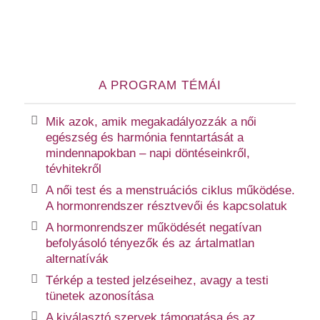
A PROGRAM TÉMÁI
Mik azok, amik megakadályozzák a női
egészség és harmónia fenntartását a
mindennapokban – napi döntéseinkről,
tévhitekről
A női test és a menstruációs ciklus működése.
A hormonrendszer résztvevői és kapcsolatuk
A hormonrendszer működését negatívan
befolyásoló tényezők és az ártalmatlan
alternatívák
Térkép a tested jelzéseihez, avagy a testi
tünetek azonosítása
A kiválasztó szervek támogatása és az