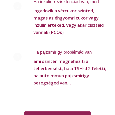
Ha inzulin-rezisztenciád van, mert
ingadozik a vércukor szinted,
magas az éhgyomri cukor vagy
inzulin értéked, vagy akár cisztáid
vannak (PCOs)
Ha pajzsmirigy problémád van
ami szintén megnehezíti a
teherbeesést, ha a TSH-d 2 feletti,
ha autoimmun pajzsmirigy
betegséged van…