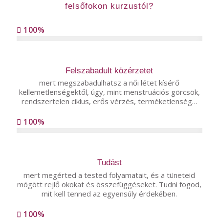
felsőfokon kurzustól?
100%
Felszabadult közérzetet
mert megszabadulhatsz a női létet kísérő
kellemetlenségektől, úgy, mint menstruációs görcsök,
rendszertelen ciklus, erős vérzés, terméketlenség…
100%
Tudást
mert megérted a tested folyamatait, és a tüneteid
mögött rejlő okokat és összefüggéseket. Tudni fogod,
mit kell tenned az egyensúly érdekében.
100%