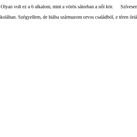
lyan volt ez a 6 alkalom, mint a vörös sátorban a női kör.
Szívesen 
skolában. Szégyellem, de hiába származom orvos családból, e téren óri