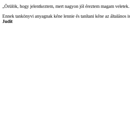
„Örülök, hogy jelentkeztem, mert nagyon jól éreztem magam veletek. O
Ennek tankönyvi anyagnak kéne lennie és tanítani kéne az általános i
Judit