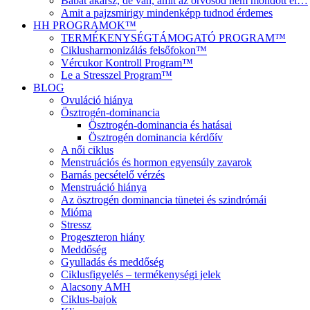
Babát akarsz, de van, amit az orvosod nem mondott el…
Amit a pajzsmirigy mindenképp tudnod érdemes
HH PROGRAMOK™
TERMÉKENYSÉGTÁMOGATÓ PROGRAM™
Ciklusharmonizálás felsőfokon™
Vércukor Kontroll Program™
Le a Stresszel Program™
BLOG
Ovuláció hiánya
Ösztrogén-dominancia
Ösztrogén-dominancia és hatásai
Ösztrogén dominancia kérdőív
A női ciklus
Menstruációs és hormon egyensúly zavarok
Barnás pecsételő vérzés
Menstruáció hiánya
Az ösztrogén dominancia tünetei és szindrómái
Mióma
Stressz
Progeszteron hiány
Meddőség
Gyulladás és meddőség
Ciklusfigyelés – termékenységi jelek
Alacsony AMH
Ciklus-bajok