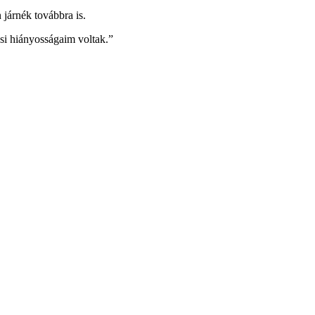
járnék továbbra is.
ási hiányosságaim voltak.”