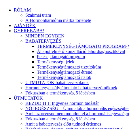
RÓLAM
Szakmai utam
A Hormonharmónia márka története
AJÁNDÉK
GYEREBABA!
MINDEN EGYBEN
BABATERVEZÉS
TERMÉKENYSÉGTÁMOGATÓ PROGRAM
Állapotfelmérő konzultáció labordiagnosztikával
Petesejt támogató program
Termékenységi jelek
Termékenységtámogató tisztítókúra
Termékenységtámogató étrend
Termékenységtámogató italok
ÚTMUTATÓK babát tervezőknek
Hormon egyensúly útmutató babát tervező nőknek
Fókuszban a termékenység 5 lépésben
ÚTMUTATÓK
KEZDD ITT: Ingyenes hormon tudástár
NŐI EGÉSZSÉG – Útmutatók a hormonális egészséghe
Amit az orvosod nem mondott el a hormonális egészségr
Fókuszban a termékenység 5 lépésben
Amit a babatervezés előtt tudnod érdemes