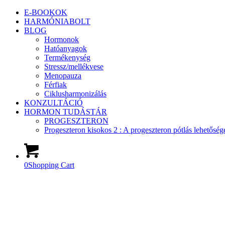
E-BOOKOK
HARMÓNIABOLT
BLOG
Hormonok
Hatóanyagok
Termékenység
Stressz/mellékvese
Menopauza
Férfiak
Ciklusharmonizálás
KONZULTÁCIÓ
HORMON TUDÁSTÁR
PROGESZTERON
Progeszteron kisokos 2 : A progeszteron pótlás lehetőség
0
Shopping Cart